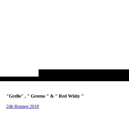
"Grello" , " Greeno " & " Red Whity "
24h Rennen 2018
.