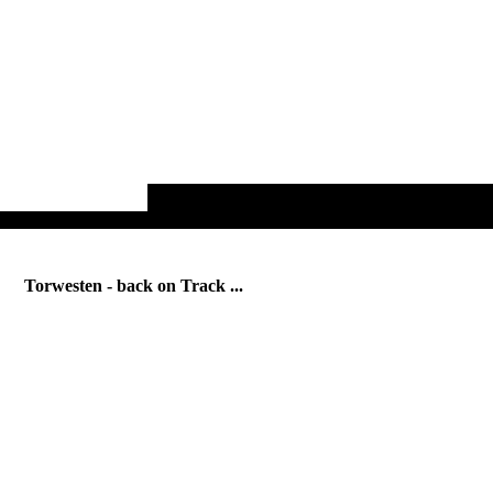
Torwesten - back on Track ...
nach knapp zweijähriger Restauration kehrt er endlich zurück ...
zum ersten Mal nach einem kurzen Rollout in Mendig sehen
wir ihn wieder auf einer Rennstrecke , im Rahmen eines