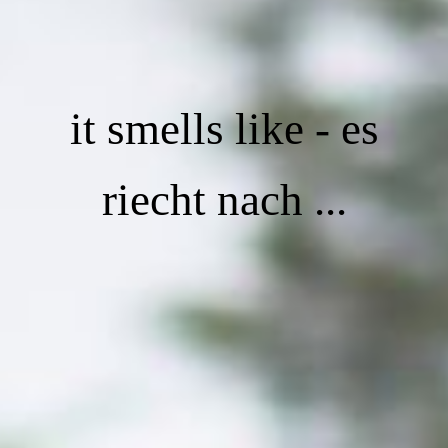
it smells like - es
riecht nach ...